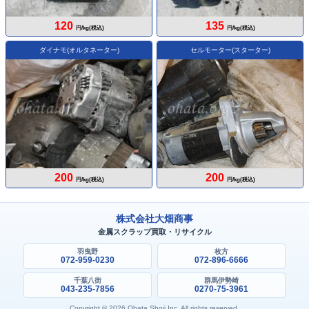
120
135
円/kg(税込)
円/kg(税込)
ダイナモ(オルタネーター)
セルモーター(スターター)
200
200
円/kg(税込)
円/kg(税込)
株式会社大畑商事
金属スクラップ買取・リサイクル
羽曳野
枚方
072-959-0230
072-896-6666
千葉八街
群馬伊勢崎
043-235-7856
0270-75-3961
Copyright © 2026 Ohata Shoji Inc. All rights reserved.