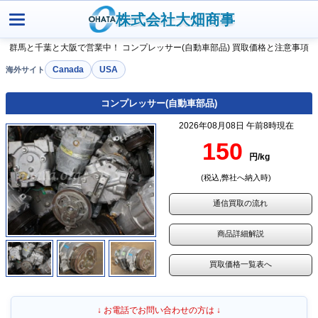
株式会社大畑商事
群馬と千葉と大阪で営業中！ コンプレッサー(自動車部品) 買取価格と注意事項
Canada
USA
コンプレッサー(自動車部品)
2026年08月08日 午前8時現在
150
円/kg
(税込,弊社へ納入時)
通信買取の流れ
商品詳細解説
買取価格一覧表へ
↓ お電話でお問い合わせの方は ↓