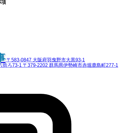
事項
事
〒583-0847 大阪府羽曳野市大黒93-1
八街ろ73-1
〒379-2202 群馬県伊勢崎市赤堀鹿島町277-1