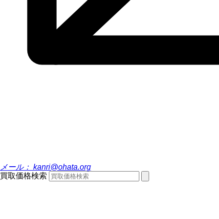
メール：
kanri@ohata.org
買取価格検索