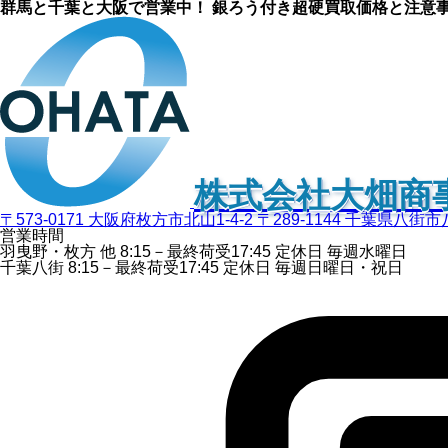
群馬と千葉と大阪で営業中！ 銀ろう付き超硬買取価格と注意
株式会社大畑商
〒573-0171 大阪府枚方市北山1-4-2
〒289-1144 千葉県八街市
営業時間
羽曳野・枚方 他
8:15－最終荷受
17:45
定休日
毎週水曜日
千葉八街
8:15－最終荷受
17:45
定休日
毎週日曜日・祝日