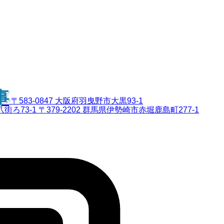
事
〒583-0847 大阪府羽曳野市大黒93-1
八街ろ73-1
〒379-2202 群馬県伊勢崎市赤堀鹿島町277-1