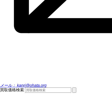
メール：
kanri@ohata.org
買取価格検索