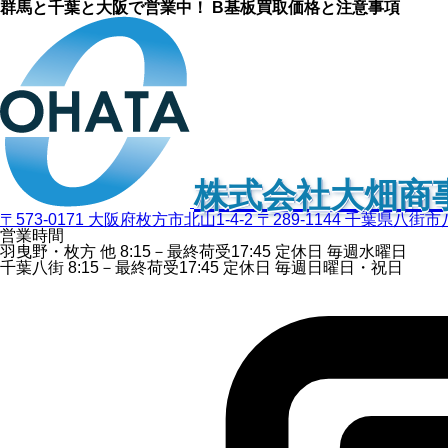
群馬と千葉と大阪で営業中！ B基板買取価格と注意事項
株式会社大畑商
〒573-0171 大阪府枚方市北山1-4-2
〒289-1144 千葉県八街市
営業時間
羽曳野・枚方 他
8:15－最終荷受
17:45
定休日
毎週水曜日
千葉八街
8:15－最終荷受
17:45
定休日
毎週日曜日・祝日