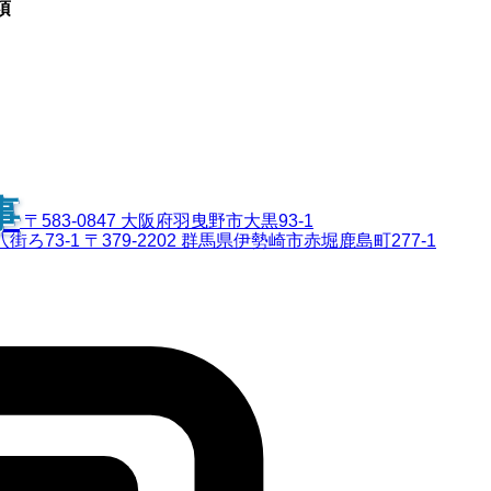
項
事
〒583-0847 大阪府羽曳野市大黒93-1
八街ろ73-1
〒379-2202 群馬県伊勢崎市赤堀鹿島町277-1