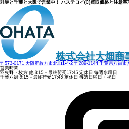
群馬と千葉と大阪で営業中！ ハステロイ(C)買取価格と注意事
株式会社大畑商
〒573-0171 大阪府枚方市北山1-4-2
〒289-1144 千葉県八街市
営業時間
羽曳野・枚方 他
8:15－最終荷受
17:45
定休日
毎週水曜日
千葉八街
8:15－最終荷受
17:45
定休日
毎週日曜日・祝日