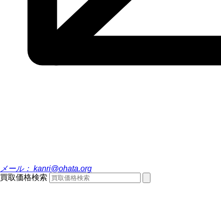
メール：
kanri@ohata.org
買取価格検索