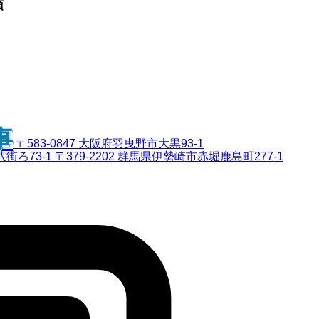
項
事
〒583-0847 大阪府羽曳野市大黒93-1
八街ろ73-1
〒379-2202 群馬県伊勢崎市赤堀鹿島町277-1