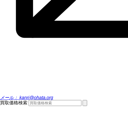
メール：
kanri@ohata.org
買取価格検索