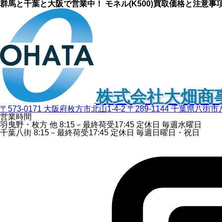
群馬と千葉と大阪で営業中！ モネル(K500)買取価格と注意事
株式会社大畑商
〒573-0171 大阪府枚方市北山1-4-2
〒289-1144 千葉県八街市
営業時間
羽曳野・枚方 他
8:15－最終荷受
17:45
定休日
毎週水曜日
千葉八街
8:15－最終荷受
17:45
定休日
毎週日曜日・祝日